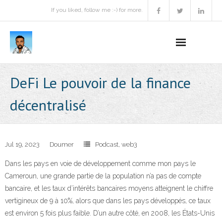
If you liked, follow me :-) for more.
Home
DeFi Le pouvoir de la finance
Podcast
décentralisé
Activities
Projects
Jul 19, 2023
Doumer
Podcast
,
web3
Dans les pays en voie de développement comme mon pays le
About
Cameroun, une grande partie de la population n’a pas de compte
bancaire, et les taux d’intérêts bancaires moyens atteignent le chiffre
Contact Me
vertigineux de 9 à 10%, alors que dans les pays développés, ce taux
Books Recommendation
est environ 5 fois plus faible. D’un autre côté, en 2008, les États-Unis