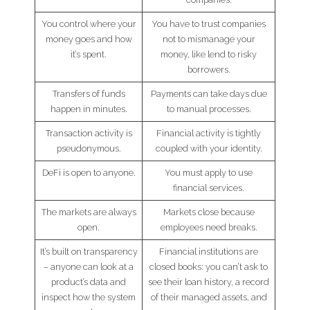
You control where your
You have to trust companies
money goes and how
not to mismanage your
it’s spent.
money, like lend to risky
borrowers.
Transfers of funds
Payments can take days due
happen in minutes.
to manual processes.
Transaction activity is
Financial activity is tightly
pseudonymous.
coupled with your identity.
DeFi is open to anyone.
You must apply to use
financial services.
The markets are always
Markets close because
open.
employees need breaks.
It’s built on transparency
Financial institutions are
– anyone can look at a
closed books: you can’t ask to
product’s data and
see their loan history, a record
inspect how the system
of their managed assets, and