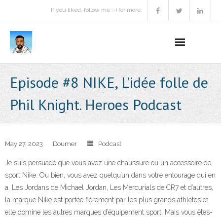
If you liked, follow me :-) for more.
Home
Episode #8 NIKE, L’idée folle de
Podcast
Phil Knight. Heroes Podcast
Activities
Projects
May 27, 2023
Doumer
Podcast
Je suis persuadé que vous avez une chaussure ou un accessoire de
About
sport Nike. Ou bien, vous avez quelqu’un dans votre entourage qui en
a. Les Jordans de Michael Jordan, Les Mercurials de CR7 et d’autres,
Contact Me
la marque Nike est portée fièrement par les plus grands athlètes et
Books Recommendation
elle domine les autres marques d’équipement sport. Mais vous êtes-