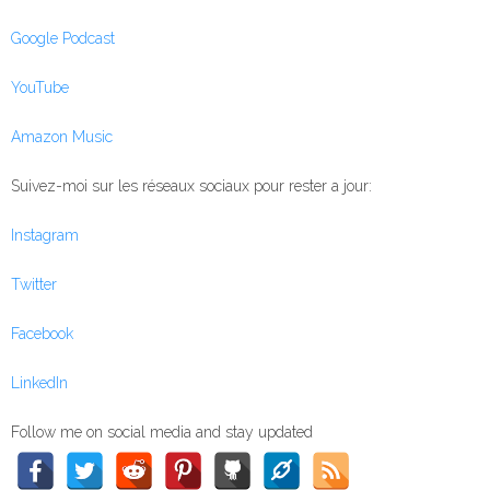
⁠⁠⁠⁠⁠Google Podcast⁠⁠⁠⁠⁠
⁠⁠⁠⁠⁠YouTube⁠⁠⁠⁠⁠
⁠⁠⁠⁠⁠Amazon Music⁠⁠⁠⁠⁠
Suivez-moi sur les réseaux sociaux pour rester a jour:
⁠⁠⁠⁠⁠Instagram⁠⁠⁠⁠⁠
⁠⁠⁠⁠⁠Twitter⁠⁠⁠⁠⁠
⁠⁠⁠⁠⁠Facebook⁠⁠⁠⁠⁠
⁠⁠⁠⁠⁠LinkedIn⁠⁠
Follow me on social media and stay updated